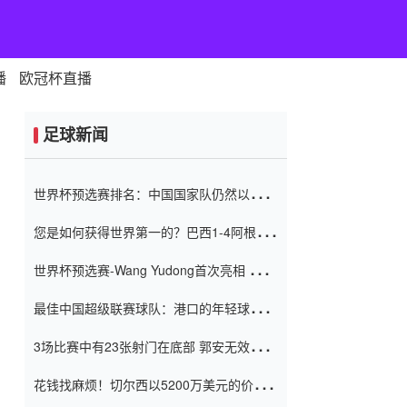
播
欧冠杯直播
足球新闻
世界杯预选赛排名：中国国家队仍然以6分
排名底部 进球差-13令人震惊
您是如何获得世界第一的？巴西1-4阿根
廷：Vinicius 0射击90分钟内
世界杯预选赛-Wang Yudong首次亮相 中国
国家足球队错过了世界杯0-2
最佳中国超级联赛球队：港口的年轻球员在
一场战斗中闻名 伊万放弃了泰桑
3场比赛中有23张射门在底部 郭安无效传球
（Taishan）
鸟儿被用来摆脱它 Setien痴迷于三名后卫
花钱找麻烦！切尔西以5200万美元的价格
购买了菲利克斯 签了7年 并在半年内租了夏