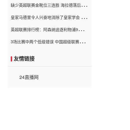
缺少英超联赛金靴位三连胜 海拉德落后6球
窗口
只有两个连续三个连续三靴
皇家马德里令人兴奋地消除了皇家学会 安
彭负责造成巨大的灾难！
英超联赛排行榜：阿森纳追逐利物浦9分 曼
联连续三件坏事
3场比赛中两个低级错误 中国超级联赛的前
守门员很老 是时候让位了 最好的继任者出
现
友情链接
24直播网