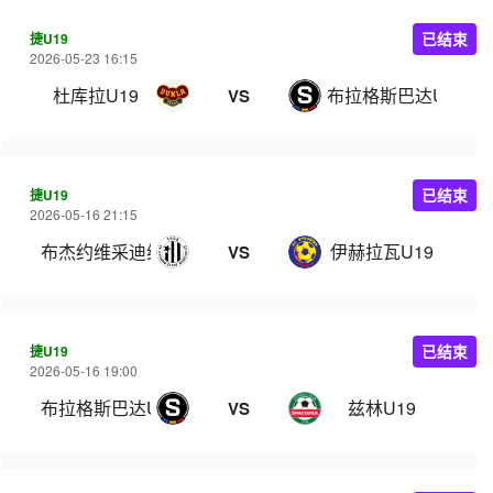
捷U19
已结束
2026-05-23 16:15
杜库拉U19
布拉格斯巴达U19
VS
捷U19
已结束
2026-05-16 21:15
布杰约维采迪纳摩U19
伊赫拉瓦U19
VS
捷U19
已结束
2026-05-16 19:00
布拉格斯巴达U19
兹林U19
VS