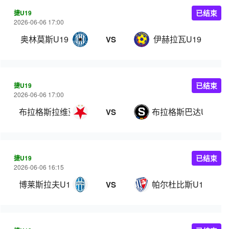
捷U19
已结束
2026-06-06 17:00
奥林莫斯U19
伊赫拉瓦U19
VS
捷U19
已结束
2026-06-06 17:00
布拉格斯拉维亚U19
布拉格斯巴达U19
VS
捷U19
已结束
2026-06-06 16:15
博莱斯拉夫U19
帕尔杜比斯U19
VS