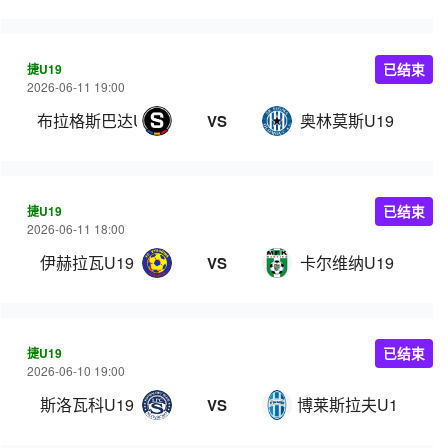
捷U19
已结束
2026-06-11 19:00
布拉格斯巴达U19
奥林莫斯U19
VS
捷U19
已结束
2026-06-11 18:00
伊赫拉瓦U19
卡尔维纳U19
VS
捷U19
已结束
2026-06-10 19:00
斯洛瓦科U19
博莱斯拉夫U19
VS