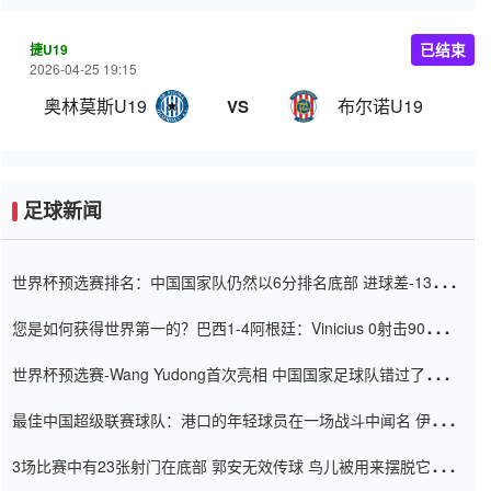
捷U19
已结束
2026-04-25 19:15
奥林莫斯U19
布尔诺U19
VS
足球新闻
世界杯预选赛排名：中国国家队仍然以6分排名底部 进球差-13令人
震惊
您是如何获得世界第一的？巴西1-4阿根廷：Vinicius 0射击90分钟
内
世界杯预选赛-Wang Yudong首次亮相 中国国家足球队错过了世界
杯0-2
最佳中国超级联赛球队：港口的年轻球员在一场战斗中闻名 伊万放
弃了泰桑（Taishan）
3场比赛中有23张射门在底部 郭安无效传球 鸟儿被用来摆脱它
Setien痴迷于三名后卫