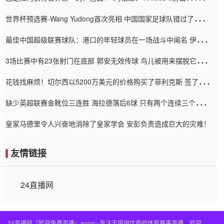
内
世界杯预选赛-Wang Yudong首次亮相 中国国家足球队错过了世界
杯0-2
最佳中国超级联赛球队：港口的年轻球员在一场战斗中闻名 伊万放
弃了泰桑（Taishan）
3场比赛中有23张射门在底部 郭安无效传球 鸟儿被用来摆脱它
Setien痴迷于三名后卫
花钱找麻烦！切尔西以5200万美元的价格购买了菲利克斯 签了7年
并在半年内租了夏窗口
缺少英超联赛金靴位三连胜 海拉德落后6球 只有两个连续三个连续
三靴
皇家马德里令人兴奋地消除了皇家学会 安彭负责造成巨大的灾难！
友情链接
24直播网
24直播网『欧冠免费直播』anna✨专注于提供优质的体育赛事直播，欧冠