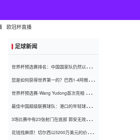
播
欧冠杯直播
足球新闻
世界杯预选赛排名：中国国家队仍然以6分
排名底部 进球差-13令人震惊
您是如何获得世界第一的？巴西1-4阿根
廷：Vinicius 0射击90分钟内
世界杯预选赛-Wang Yudong首次亮相 中国
国家足球队错过了世界杯0-2
最佳中国超级联赛球队：港口的年轻球员在
一场战斗中闻名 伊万放弃了泰桑
3场比赛中有23张射门在底部 郭安无效传球
（Taishan）
鸟儿被用来摆脱它 Setien痴迷于三名后卫
花钱找麻烦！切尔西以5200万美元的价格
购买了菲利克斯 签了7年 并在半年内租了夏