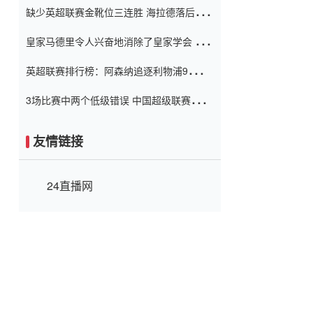
缺少英超联赛金靴位三连胜 海拉德落后6球
窗口
只有两个连续三个连续三靴
皇家马德里令人兴奋地消除了皇家学会 安
彭负责造成巨大的灾难！
英超联赛排行榜：阿森纳追逐利物浦9分 曼
联连续三件坏事
3场比赛中两个低级错误 中国超级联赛的前
守门员很老 是时候让位了 最好的继任者出
现
友情链接
24直播网