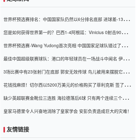
世界杯预选赛排名：中国国家队仍然以6分排名底部 进球差-13令人
震惊
您是如何获得世界第一的？巴西1-4阿根廷：Vinicius 0射击90分钟
内
世界杯预选赛-Wang Yudong首次亮相 中国国家足球队错过了世界
杯0-2
最佳中国超级联赛球队：港口的年轻球员在一场战斗中闻名 伊万放
弃了泰桑（Taishan）
3场比赛中有23张射门在底部 郭安无效传球 鸟儿被用来摆脱它
Setien痴迷于三名后卫
花钱找麻烦！切尔西以5200万美元的价格购买了菲利克斯 签了7年
并在半年内租了夏窗口
缺少英超联赛金靴位三连胜 海拉德落后6球 只有两个连续三个连续
三靴
皇家马德里令人兴奋地消除了皇家学会 安彭负责造成巨大的灾难！
友情链接