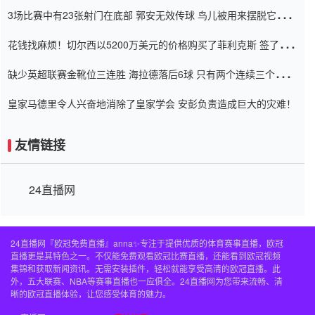
弃了泰桑（Taishan）
3场比赛中有23张射门在底部 郭安无效传球 鸟儿被用来摆脱它
Setien痴迷于三名后卫
花钱找麻烦！切尔西以5200万美元的价格购买了菲利克斯 签了7年
并在半年内租了夏窗口
缺少英超联赛金靴位三连胜 海拉德落后6球 只有两个连续三个连续
三靴
皇家马德里令人兴奋地消除了皇家学会 安彭负责造成巨大的灾难！
友情链接
24直播网
24直播网『欧冠免费直播』anna✨专注于提供优质的体育赛事直播，欧冠
直播更是其特色之一。不仅能免费观看欧冠比赛直播，还能看到欧冠视频
集锦和获取新闻资讯。无需安装插件，轻松就能享受高清的欧冠直播。此
外，五大联赛、NBA等赛事直播也一应俱全。24直播网为您带来流畅、清
晰的欧冠直播体验，让您感受体育的魅力。