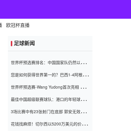
播
欧冠杯直播
足球新闻
世界杯预选赛排名：中国国家队仍然以6分
排名底部 进球差-13令人震惊
您是如何获得世界第一的？巴西1-4阿根
廷：Vinicius 0射击90分钟内
世界杯预选赛-Wang Yudong首次亮相 中国
国家足球队错过了世界杯0-2
最佳中国超级联赛球队：港口的年轻球员在
一场战斗中闻名 伊万放弃了泰桑
3场比赛中有23张射门在底部 郭安无效传球
（Taishan）
鸟儿被用来摆脱它 Setien痴迷于三名后卫
花钱找麻烦！切尔西以5200万美元的价格
购买了菲利克斯 签了7年 并在半年内租了夏