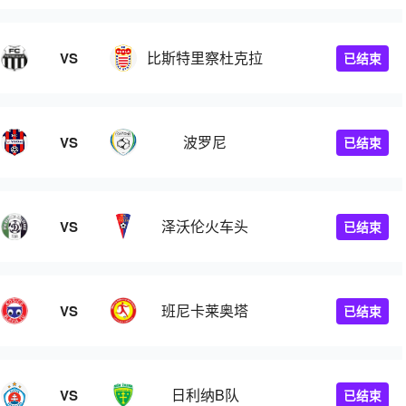
比斯特里察杜克拉
VS
已结束
波罗尼
VS
已结束
泽沃伦火车头
VS
已结束
班尼卡莱奥塔
VS
已结束
人B队
日利纳B队
VS
已结束