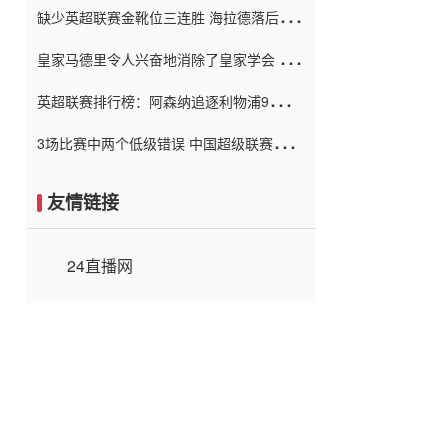
缺少英超联赛金靴位三连胜 海拉德落后6球
窗口
只有两个连续三个连续三靴
皇家马德里令人兴奋地消除了皇家学会 安
彭负责造成巨大的灾难！
英超联赛排行榜：阿森纳追逐利物浦9分 曼
联连续三件坏事
3场比赛中两个低级错误 中国超级联赛的前
守门员很老 是时候让位了 最好的继任者出
现
友情链接
24直播网