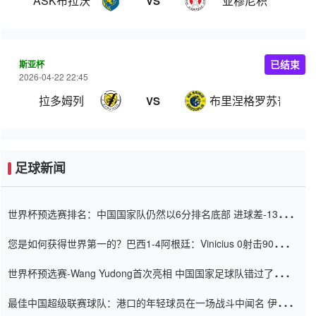
ASK布拉沃
亚穆尼积
VS
斯亚杯
已结束
2026-04-22 22:45
拉多姆列
布里涅格罗苏普列
VS
足球新闻
世界杯预选赛排名：中国国家队仍然以6分排名底部 进球差-13令人
震惊
您是如何获得世界第一的？巴西1-4阿根廷：Vinicius 0射击90分钟
内
世界杯预选赛-Wang Yudong首次亮相 中国国家足球队错过了世界
杯0-2
最佳中国超级联赛球队：港口的年轻球员在一场战斗中闻名 伊万放