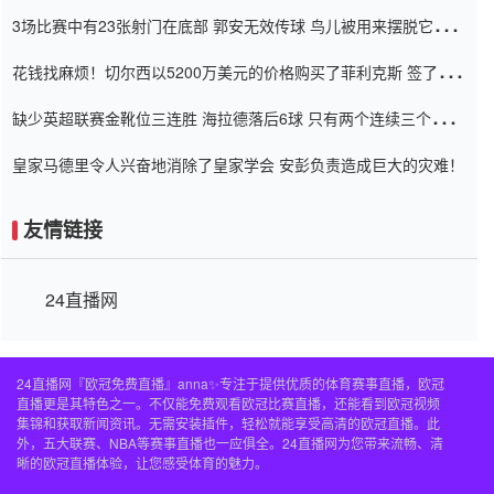
弃了泰桑（Taishan）
3场比赛中有23张射门在底部 郭安无效传球 鸟儿被用来摆脱它
Setien痴迷于三名后卫
花钱找麻烦！切尔西以5200万美元的价格购买了菲利克斯 签了7年
并在半年内租了夏窗口
缺少英超联赛金靴位三连胜 海拉德落后6球 只有两个连续三个连续
三靴
皇家马德里令人兴奋地消除了皇家学会 安彭负责造成巨大的灾难！
友情链接
24直播网
24直播网『欧冠免费直播』anna✨专注于提供优质的体育赛事直播，欧冠
直播更是其特色之一。不仅能免费观看欧冠比赛直播，还能看到欧冠视频
集锦和获取新闻资讯。无需安装插件，轻松就能享受高清的欧冠直播。此
外，五大联赛、NBA等赛事直播也一应俱全。24直播网为您带来流畅、清
晰的欧冠直播体验，让您感受体育的魅力。