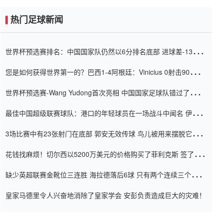
热门足球新闻
世界杯预选赛排名：中国国家队仍然以6分排名底部 进球差-13令人
震惊
您是如何获得世界第一的？巴西1-4阿根廷：Vinicius 0射击90分钟
内
世界杯预选赛-Wang Yudong首次亮相 中国国家足球队错过了世界
杯0-2
最佳中国超级联赛球队：港口的年轻球员在一场战斗中闻名 伊万放
弃了泰桑（Taishan）
3场比赛中有23张射门在底部 郭安无效传球 鸟儿被用来摆脱它
Setien痴迷于三名后卫
花钱找麻烦！切尔西以5200万美元的价格购买了菲利克斯 签了7年
并在半年内租了夏窗口
缺少英超联赛金靴位三连胜 海拉德落后6球 只有两个连续三个连续
三靴
皇家马德里令人兴奋地消除了皇家学会 安彭负责造成巨大的灾难！