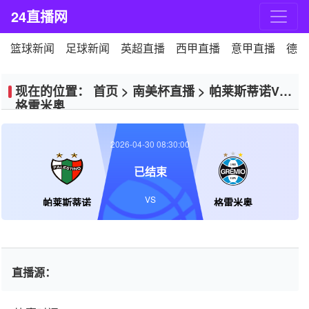
24直播网
篮球新闻
足球新闻
英超直播
西甲直播
意甲直播
德甲
现在的位置：
首页
>
南美杯直播
>
帕莱斯蒂诺VS
格雷米奥
2026-04-30 08:30:00
已结束
VS
帕莱斯蒂诺
格雷米奥
直播源：