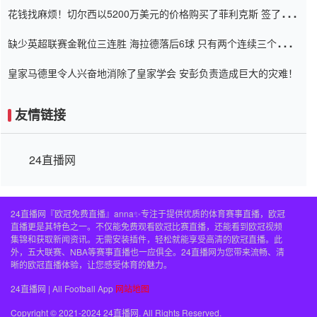
花钱找麻烦！切尔西以5200万美元的价格购买了菲利克斯 签了7年
并在半年内租了夏窗口
缺少英超联赛金靴位三连胜 海拉德落后6球 只有两个连续三个连续
三靴
皇家马德里令人兴奋地消除了皇家学会 安彭负责造成巨大的灾难！
友情链接
24直播网
24直播网『欧冠免费直播』anna✨专注于提供优质的体育赛事直播，欧冠
直播更是其特色之一。不仅能免费观看欧冠比赛直播，还能看到欧冠视频
集锦和获取新闻资讯。无需安装插件，轻松就能享受高清的欧冠直播。此
外，五大联赛、NBA等赛事直播也一应俱全。24直播网为您带来流畅、清
晰的欧冠直播体验，让您感受体育的魅力。
24直播网 | All Football App
网站地图
Copyright © 2021-2024 24直播网. All Rights Reserved.