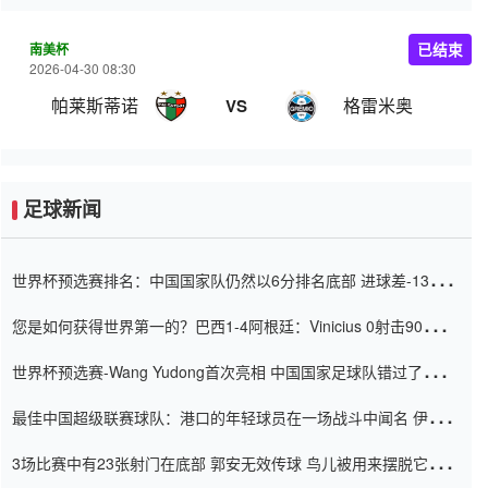
南美杯
已结束
2026-04-30 08:30
帕莱斯蒂诺
格雷米奥
VS
足球新闻
世界杯预选赛排名：中国国家队仍然以6分排名底部 进球差-13令人
震惊
您是如何获得世界第一的？巴西1-4阿根廷：Vinicius 0射击90分钟
内
世界杯预选赛-Wang Yudong首次亮相 中国国家足球队错过了世界
杯0-2
最佳中国超级联赛球队：港口的年轻球员在一场战斗中闻名 伊万放
弃了泰桑（Taishan）
3场比赛中有23张射门在底部 郭安无效传球 鸟儿被用来摆脱它
Setien痴迷于三名后卫