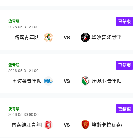
波青联
已结束
2026-05-31 21:00
路宾青年队
华沙普隆尼亚青年队
VS
波青联
已结束
2026-05-31 21:00
奥波莱青年队
历基亚青年队
VS
波青联
已结束
2026-05-30 00:00
雷索维亚青年队
埃斯卡拉瓦索维亚青
VS