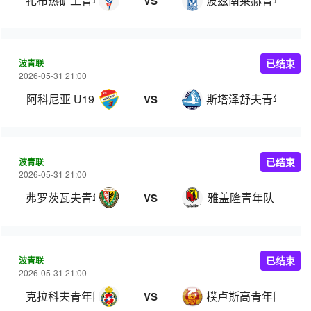
扎布热矿工青年队
波兹南莱赫青年队
VS
波青联
已结束
2026-05-31 21:00
阿科尼亚 U19
斯塔泽舒夫青年队
VS
波青联
已结束
2026-05-31 21:00
弗罗茨瓦夫青年队
雅盖隆青年队
VS
波青联
已结束
2026-05-31 21:00
克拉科夫青年队
樸卢斯高青年队
VS