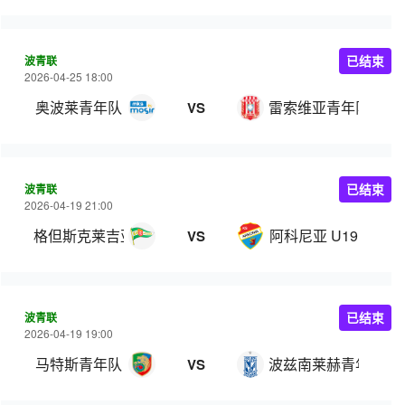
波青联
已结束
2026-04-25 18:00
奥波莱青年队
雷索维亚青年队
VS
波青联
已结束
2026-04-19 21:00
格但斯克莱吉亚青年队
阿科尼亚 U19
VS
波青联
已结束
2026-04-19 19:00
马特斯青年队
波兹南莱赫青年队
VS