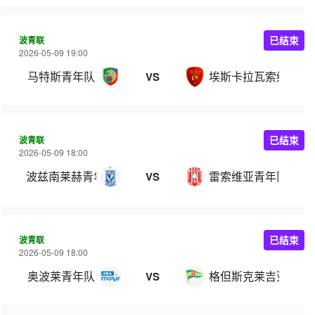
波青联
已结束
2026-05-09 19:00
马特斯青年队
埃斯卡拉瓦索维亚青
VS
波青联
已结束
2026-05-09 18:00
波兹南莱赫青年队
雷索维亚青年队
VS
波青联
已结束
2026-05-09 18:00
奥波莱青年队
格但斯克莱吉亚青年
VS