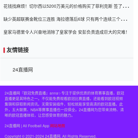
花钱找麻烦！切尔西以5200万美元的价格购买了菲利克斯 签了7年
并在半年内租了夏窗口
缺少英超联赛金靴位三连胜 海拉德落后6球 只有两个连续三个连续
三靴
皇家马德里令人兴奋地消除了皇家学会 安彭负责造成巨大的灾难！
友情链接
24直播网
24直播网『欧冠免费直播』anna✨专注于提供优质的体育赛事直播，欧冠
直播更是其特色之一。不仅能免费观看欧冠比赛直播，还能看到欧冠视频
集锦和获取新闻资讯。无需安装插件，轻松就能享受高清的欧冠直播。此
外，五大联赛、NBA等赛事直播也一应俱全。24直播网为您带来流畅、清
晰的欧冠直播体验，让您感受体育的魅力。
24直播网 | All Football App
网站地图
Copyright © 2021-2024 24直播网. All Rights Reserved.