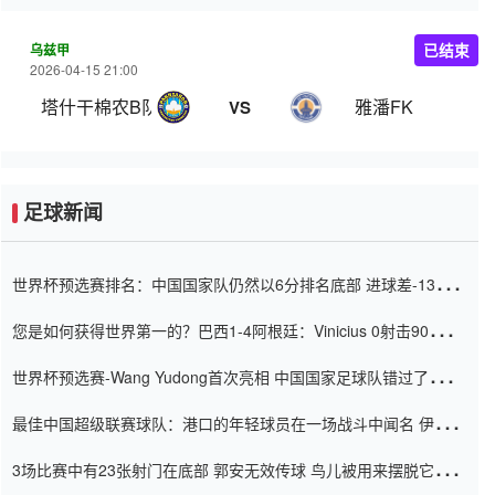
乌兹甲
已结束
2026-04-15 21:00
塔什干棉农B队
雅潘FK
VS
足球新闻
世界杯预选赛排名：中国国家队仍然以6分排名底部 进球差-13令人
震惊
您是如何获得世界第一的？巴西1-4阿根廷：Vinicius 0射击90分钟
内
世界杯预选赛-Wang Yudong首次亮相 中国国家足球队错过了世界
杯0-2
最佳中国超级联赛球队：港口的年轻球员在一场战斗中闻名 伊万放
弃了泰桑（Taishan）
3场比赛中有23张射门在底部 郭安无效传球 鸟儿被用来摆脱它
Setien痴迷于三名后卫