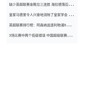
缺少英超联赛金靴位三连胜 海拉德落后6球
窗口
只有两个连续三个连续三靴
皇家马德里令人兴奋地消除了皇家学会 安
彭负责造成巨大的灾难！
英超联赛排行榜：阿森纳追逐利物浦9分 曼
联连续三件坏事
3场比赛中两个低级错误 中国超级联赛的前
守门员很老 是时候让位了 最好的继任者出
现