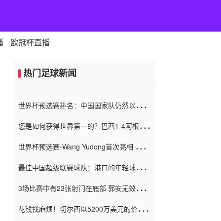
播
欧冠杯直播
热门足球新闻
世界杯预选赛排名：中国国家队仍然以6分
排名底部 进球差-13令人震惊
您是如何获得世界第一的？巴西1-4阿根
廷：Vinicius 0射击90分钟内
世界杯预选赛-Wang Yudong首次亮相 中国
国家足球队错过了世界杯0-2
最佳中国超级联赛球队：港口的年轻球员在
一场战斗中闻名 伊万放弃了泰桑
3场比赛中有23张射门在底部 郭安无效传球
（Taishan）
鸟儿被用来摆脱它 Setien痴迷于三名后卫
花钱找麻烦！切尔西以5200万美元的价格
购买了菲利克斯 签了7年 并在半年内租了夏